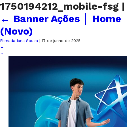
1750194212_mobile-fsg
|
←
Banner Ações │ Home
(Novo)
Fernada Iana Souza
|
17 de junho de 2025
←
→