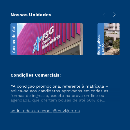
Nossas Unidades
Caxias do Sul
s
B
e
n
t
o
G
o
n
ç
a
l
v
e
Condições Comerciais:
*A condição promocional referente à matrícula –
aplica-se aos candidatos aprovados em todas as
formas de ingresso, exceto na prova on-line ou
agendada, que ofertam bolsas de até 50% de
desconto, ambos ingressantes no semestre vigente,
que ainda não tenham efetivado e/ou não tenham
abrir todas as condições vigentes
cancelado ou trancado sua matrícula em uma das
Instituições da Cruzeiro do Sul Educacional, no
período de 1 ano. Tais condições não se aplicam aos
cursos de Medicina, e também para matriculados via