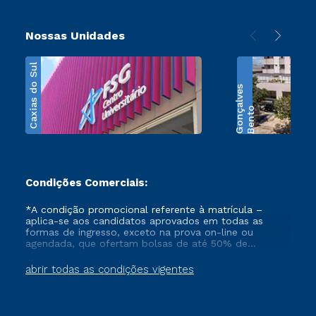
Nossas Unidades
Caxias do Sul
s
B
e
n
t
o
G
o
n
ç
a
l
v
e
Condições Comerciais:
*A condição promocional referente à matrícula –
aplica-se aos candidatos aprovados em todas as
formas de ingresso, exceto na prova on-line ou
agendada, que ofertam bolsas de até 50% de
desconto, ambos ingressantes no semestre vigente,
que ainda não tenham efetivado e/ou não tenham
abrir todas as condições vigentes
cancelado ou trancado sua matrícula em uma das
Instituições da Cruzeiro do Sul Educacional, no
período de 1 ano. Tais condições não se aplicam aos
cursos de Medicina, e também para matriculados via