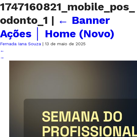
1747160821_mobile_pos_
odonto_1
|
←
Banner
Ações │ Home (Novo)
Fernada Iana Souza
|
13 de maio de 2025
←
→