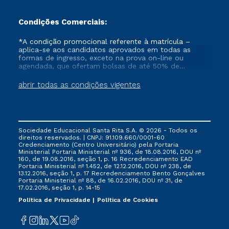
Condições Comerciais:
*A condição promocional referente à matrícula –
aplica-se aos candidatos aprovados em todas as
formas de ingresso, exceto na prova on-line ou
agendada, que ofertam bolsas de até 50% de
desconto, ambos ingressantes no semestre vigente,
que ainda não tenham efetivado e/ou não tenham
abrir todas as condições vigentes
cancelado ou trancado sua matrícula em uma das
Instituições da Cruzeiro do Sul Educacional, no
período de 1 ano. Tais condições não se aplicam aos
cursos de Medicina, e também para matriculados via
FIES, Prouni e outros programas governamentais, e
Sociedade Educacional Santa Rita S.A. © 2026 - Todos os
não se acumula com nenhuma outra campanha
direitos reservados. | CNPJ: 91.109.660/0001-60
ofertada pela Instituição.
Credenciamento (Centro Universitário) pela Portaria
Ministerial Portaria Ministerial nº 936, de 18.08.2016, DOU nº
160, de 19.08.2016, seção 1, p. 16 Recredenciamento EAD
Portaria Ministerial nº 1.452, de 12.12.2016, DOU nº 238, de
13.12.2016, seção 1, p. 17 Recredenciamento Bento Gonçalves
Portaria Ministerial nº 88, de 16.02.2016, DOU nº 31, de
17.02.2016, seção 1, p. 14-15
Política de Privacidade
Política de Cookies