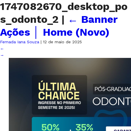
1747082670_desktop_po
s_odonto_2
|
←
Banner
Ações │ Home (Novo)
Fernada Iana Souza
|
12 de maio de 2025
←
→