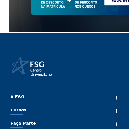
A FSG
Nossa História
Cursos
Sala de Imprensa
Graduação
Trabalhe Conosco
Faça Parte
Pós-Graduação
Sou Colaborador