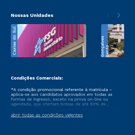
Nossas Unidades
Caxias do Sul
s
B
e
n
t
o
G
o
n
ç
a
l
v
e
Condições Comerciais:
*A condição promocional referente à matrícula –
aplica-se aos candidatos aprovados em todas as
formas de ingresso, exceto na prova on-line ou
agendada, que ofertam bolsas de até 50% de
desconto, ambos ingressantes no semestre vigente,
que ainda não tenham efetivado e/ou não tenham
abrir todas as condições vigentes
cancelado ou trancado sua matrícula em uma das
Instituições da Cruzeiro do Sul Educacional, no
período de 1 ano. Tais condições não se aplicam aos
cursos de Medicina, e também para matriculados via