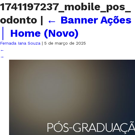
1741197237_mobile_pos_
odonto
|
←
Banner Ações
│ Home (Novo)
Fernada Iana Souza
|
5 de março de 2025
←
→