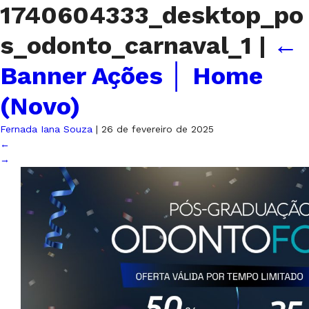
1740604333_desktop_po
s_odonto_carnaval_1
|
←
Banner Ações │ Home
(Novo)
Fernada Iana Souza
|
26 de fevereiro de 2025
←
→