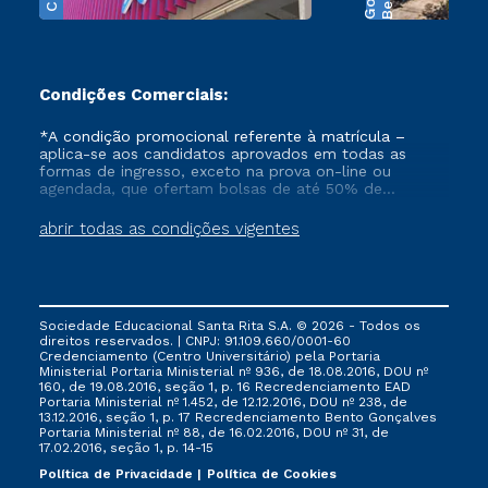
Condições Comerciais:
*A condição promocional referente à matrícula –
aplica-se aos candidatos aprovados em todas as
formas de ingresso, exceto na prova on-line ou
agendada, que ofertam bolsas de até 50% de
desconto, ambos ingressantes no semestre vigente,
que ainda não tenham efetivado e/ou não tenham
abrir todas as condições vigentes
cancelado ou trancado sua matrícula em uma das
Instituições da Cruzeiro do Sul Educacional, no
período de 1 ano. Tais condições não se aplicam aos
cursos de Medicina, e também para matriculados via
FIES, Prouni e outros programas governamentais, e
Sociedade Educacional Santa Rita S.A. © 2026 - Todos os
não se acumula com nenhuma outra campanha
direitos reservados. | CNPJ: 91.109.660/0001-60
ofertada pela Instituição.
Credenciamento (Centro Universitário) pela Portaria
Ministerial Portaria Ministerial nº 936, de 18.08.2016, DOU nº
160, de 19.08.2016, seção 1, p. 16 Recredenciamento EAD
Portaria Ministerial nº 1.452, de 12.12.2016, DOU nº 238, de
13.12.2016, seção 1, p. 17 Recredenciamento Bento Gonçalves
Portaria Ministerial nº 88, de 16.02.2016, DOU nº 31, de
17.02.2016, seção 1, p. 14-15
Política de Privacidade
Política de Cookies