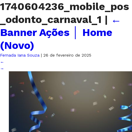
1740604236_mobile_pos
_odonto_carnaval_1
|
←
Banner Ações │ Home
(Novo)
Fernada Iana Souza
|
26 de fevereiro de 2025
←
→