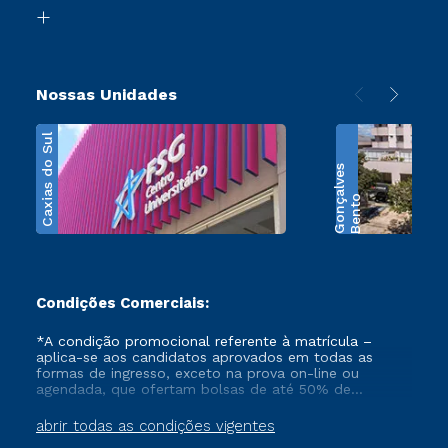
Biblioteca
Transferência
Nossas Unidades
Caxias do Sul
s
B
e
n
t
o
G
o
n
ç
a
l
v
e
Condições Comerciais:
*A condição promocional referente à matrícula –
aplica-se aos candidatos aprovados em todas as
formas de ingresso, exceto na prova on-line ou
agendada, que ofertam bolsas de até 50% de
desconto, ambos ingressantes no semestre vigente,
que ainda não tenham efetivado e/ou não tenham
abrir todas as condições vigentes
cancelado ou trancado sua matrícula em uma das