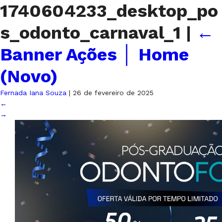
1740604233_desktop_po
s_odonto_carnaval_1
|
←
Banner Ações │ Home
(Novo)
Fernada Iana Souza
|
26 de fevereiro de 2025
←
→