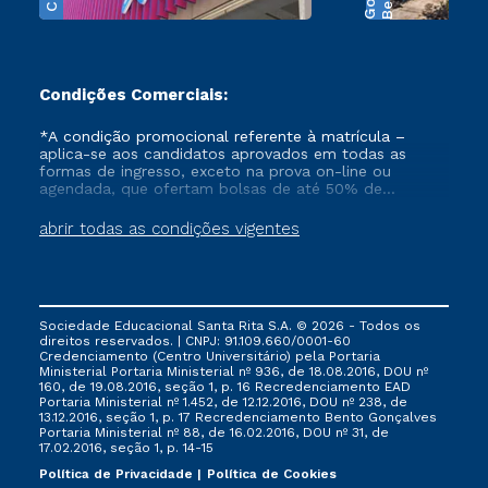
Condições Comerciais:
*A condição promocional referente à matrícula –
aplica-se aos candidatos aprovados em todas as
formas de ingresso, exceto na prova on-line ou
agendada, que ofertam bolsas de até 50% de
desconto, ambos ingressantes no semestre vigente,
que ainda não tenham efetivado e/ou não tenham
abrir todas as condições vigentes
cancelado ou trancado sua matrícula em uma das
Instituições da Cruzeiro do Sul Educacional, no
período de 1 ano. Tais condições não se aplicam aos
cursos de Medicina, e também para matriculados via
FIES, Prouni e outros programas governamentais, e
Sociedade Educacional Santa Rita S.A. © 2026 - Todos os
não se acumula com nenhuma outra campanha
direitos reservados. | CNPJ: 91.109.660/0001-60
ofertada pela Instituição.
Credenciamento (Centro Universitário) pela Portaria
Ministerial Portaria Ministerial nº 936, de 18.08.2016, DOU nº
160, de 19.08.2016, seção 1, p. 16 Recredenciamento EAD
Portaria Ministerial nº 1.452, de 12.12.2016, DOU nº 238, de
13.12.2016, seção 1, p. 17 Recredenciamento Bento Gonçalves
Portaria Ministerial nº 88, de 16.02.2016, DOU nº 31, de
17.02.2016, seção 1, p. 14-15
Política de Privacidade
Política de Cookies