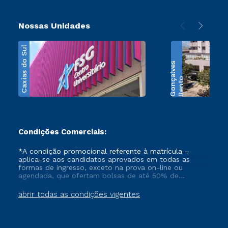
Nossas Unidades
Caxias do Sul
s
B
e
n
t
o
G
o
n
ç
a
l
v
e
Condições Comerciais:
*A condição promocional referente à matrícula –
aplica-se aos candidatos aprovados em todas as
formas de ingresso, exceto na prova on-line ou
agendada, que ofertam bolsas de até 50% de
desconto, ambos ingressantes no semestre vigente,
que ainda não tenham efetivado e/ou não tenham
abrir todas as condições vigentes
cancelado ou trancado sua matrícula em uma das
Instituições da Cruzeiro do Sul Educacional, no
período de 1 ano. Tais condições não se aplicam aos
cursos de Medicina, e também para matriculados via