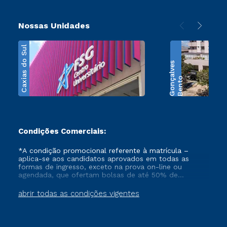
Nossas Unidades
Caxias do Sul
s
B
e
n
t
o
G
o
n
ç
a
l
v
e
Condições Comerciais:
*A condição promocional referente à matrícula –
aplica-se aos candidatos aprovados em todas as
formas de ingresso, exceto na prova on-line ou
agendada, que ofertam bolsas de até 50% de
desconto, ambos ingressantes no semestre vigente,
que ainda não tenham efetivado e/ou não tenham
abrir todas as condições vigentes
cancelado ou trancado sua matrícula em uma das
Instituições da Cruzeiro do Sul Educacional, no
período de 1 ano. Tais condições não se aplicam aos
cursos de Medicina, e também para matriculados via