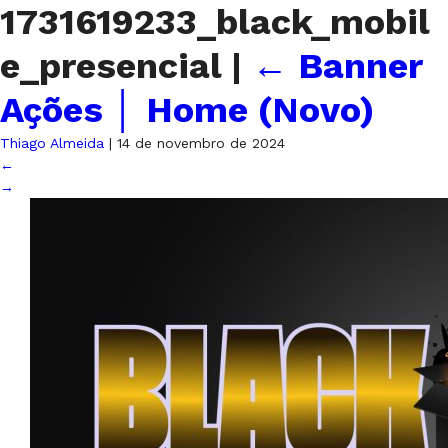
1731619233_black_mobil
e_presencial
|
←
Banner
Ações │ Home (Novo)
Thiago Almeida
|
14 de novembro de 2024
←
→