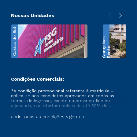
Nossas Unidades
Caxias do Sul
s
B
e
n
t
o
G
o
n
ç
a
l
v
e
Condições Comerciais:
*A condição promocional referente à matrícula –
aplica-se aos candidatos aprovados em todas as
formas de ingresso, exceto na prova on-line ou
agendada, que ofertam bolsas de até 50% de
desconto, ambos ingressantes no semestre vigente,
que ainda não tenham efetivado e/ou não tenham
abrir todas as condições vigentes
cancelado ou trancado sua matrícula em uma das
Instituições da Cruzeiro do Sul Educacional, no
período de 1 ano. Tais condições não se aplicam aos
cursos de Medicina, e também para matriculados via