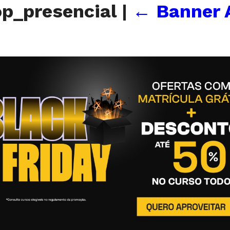
op_presencial
|
←
Banner 