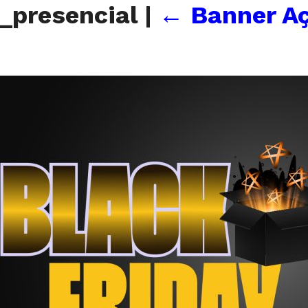
_presencial
|
←
Banner A