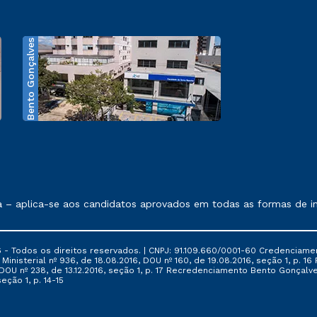
Bento Gonçalves
exposto no contrato de prestação de serviços.
aplica-se aos candidatos aprovados em todas as formas de ingre
 - Todos os direitos reservados. | CNPJ: 91.109.660/0001-60 Credenciame
ia Ministerial nº 936, de 18.08.2016, DOU nº 160, de 19.08.2016, seção 1, p.
6, DOU nº 238, de 13.12.2016, seção 1, p. 17 Recredenciamento Bento Gonçalve
eção 1, p. 14-15