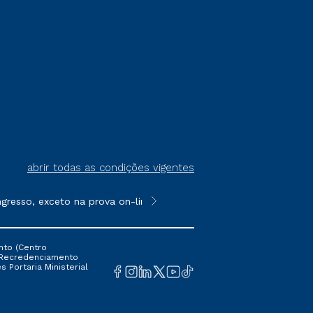
abrir todas as condições vigentes
sso, exceto na prova on-line ou agendada, que ofertam bolsas d
**Semipresencial é um formato do E
nto (Centro
 16 Recredenciamento
s Portaria Ministerial