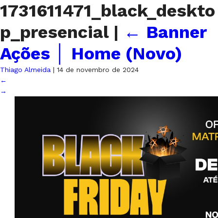
1731611471_black_deskto
p_presencial
|
←
Banner
Ações │ Home (Novo)
Thiago Almeida
|
14 de novembro de 2024
←
→