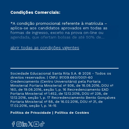
Condições Comerciais:
*A condição promocional referente à matrícula –
aplica-se aos candidatos aprovados em todas as
formas de ingresso, exceto na prova on-line ou
agendada, que ofertam bolsas de até 50% de
desconto, ambos ingressantes no semestre vigente,
que ainda não tenham efetivado e/ou não tenham
abrir todas as condições vigentes
cancelado ou trancado sua matrícula em uma das
Instituições da Cruzeiro do Sul Educacional, no
período de 1 ano. Tais condições não se aplicam aos
cursos de Medicina, e também para matriculados via
FIES, Prouni e outros programas governamentais, e
Sociedade Educacional Santa Rita S.A. © 2026 - Todos os
não se acumula com nenhuma outra campanha
direitos reservados. | CNPJ: 91.109.660/0001-60
ofertada pela Instituição.
Credenciamento (Centro Universitário) pela Portaria
Ministerial Portaria Ministerial nº 936, de 18.08.2016, DOU nº
160, de 19.08.2016, seção 1, p. 16 Recredenciamento EAD
Portaria Ministerial nº 1.452, de 12.12.2016, DOU nº 238, de
13.12.2016, seção 1, p. 17 Recredenciamento Bento Gonçalves
Portaria Ministerial nº 88, de 16.02.2016, DOU nº 31, de
17.02.2016, seção 1, p. 14-15
Política de Privacidade
Política de Cookies