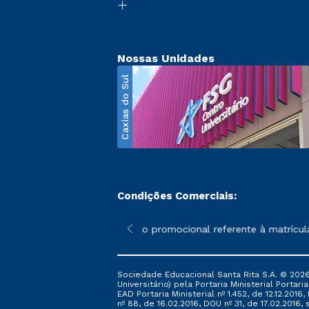
Nossas Unidades
Caxias do Sul
Condições Comerciais:
poderão sofrer alterações nos períodos de rematrícula conforme 
*A condição promocional referente à matrícula – 
Sociedade Educacional Santa Rita S.A. © 2026
Universitário) pela Portaria Ministerial Portar
EAD Portaria Ministerial nº 1.452, de 12.12.201
nº 88, de 16.02.2016, DOU nº 31, de 17.02.2016, s