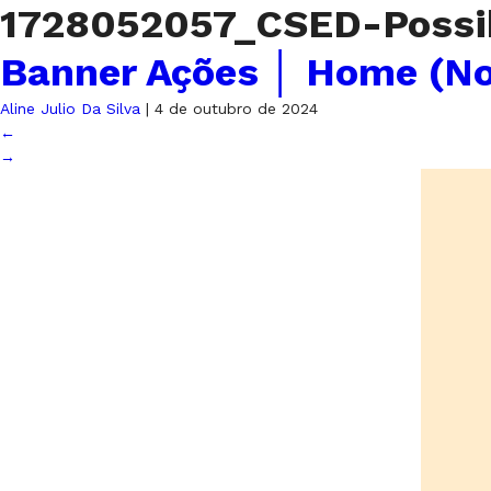
1728052057_CSED-Possib
Banner Ações │ Home (N
Aline Julio Da Silva
|
4 de outubro de 2024
←
→