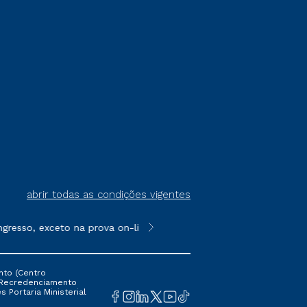
abrir todas as condições vigentes
sso, exceto na prova on-line ou agendada, que ofertam bolsas d
**Semipresencial é um formato do E
nto (Centro
 16 Recredenciamento
s Portaria Ministerial