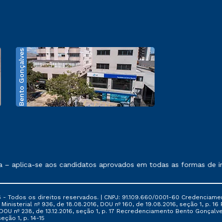
Bento Gonçalves
exposto no contrato de prestação de serviços.
aplica-se aos candidatos aprovados em todas as formas de ingre
 - Todos os direitos reservados. | CNPJ: 91.109.660/0001-60 Credenciame
ia Ministerial nº 936, de 18.08.2016, DOU nº 160, de 19.08.2016, seção 1, p.
6, DOU nº 238, de 13.12.2016, seção 1, p. 17 Recredenciamento Bento Gonçalve
eção 1, p. 14-15