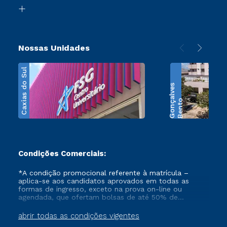
Biblioteca
Transferência
Nossas Unidades
Caxias do Sul
s
B
e
n
t
o
G
o
n
ç
a
l
v
e
Condições Comerciais:
*A condição promocional referente à matrícula –
aplica-se aos candidatos aprovados em todas as
formas de ingresso, exceto na prova on-line ou
agendada, que ofertam bolsas de até 50% de
desconto, ambos ingressantes no semestre vigente,
que ainda não tenham efetivado e/ou não tenham
abrir todas as condições vigentes
cancelado ou trancado sua matrícula em uma das