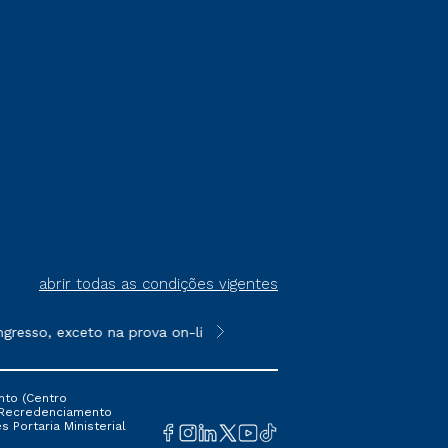
abrir todas as condições vigentes
esso, exceto na prova on-line ou agendada, que ofertam bolsas 
**Semipresencial é um formato do E
nto (Centro
 16 Recredenciamento
s Portaria Ministerial