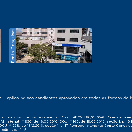
Bento Gonçalves
exposto no contrato de prestação de serviços.
 aplica-se aos candidatos aprovados em todas as formas de ingr
 - Todos os direitos reservados. | CNPJ: 91.109.660/0001-60 Credenciame
ia Ministerial nº 936, de 18.08.2016, DOU nº 160, de 19.08.2016, seção 1, p.
6, DOU nº 238, de 13.12.2016, seção 1, p. 17 Recredenciamento Bento Gonçalve
eção 1, p. 14-15