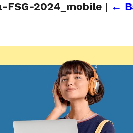
a-FSG-2024_mobile
|
←
B