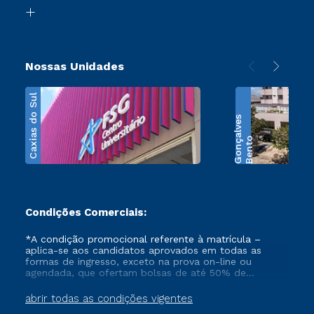
Biblioteca
Transferência
Nossas Unidades
Caxias do Sul
s
B
e
n
t
o
G
o
n
ç
a
l
v
e
Condições Comerciais:
*A condição promocional referente à matrícula –
aplica-se aos candidatos aprovados em todas as
formas de ingresso, exceto na prova on-line ou
agendada, que ofertam bolsas de até 50% de
desconto, ambos ingressantes no semestre vigente,
que ainda não tenham efetivado e/ou não tenham
abrir todas as condições vigentes
cancelado ou trancado sua matrícula em uma das