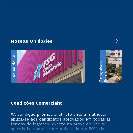
Retorne ao Curso
Acessibilidade
Segunda Graduação
Biblioteca
Transferência
Nossas Unidades
Caxias do Sul
s
B
e
n
t
o
G
o
n
ç
a
l
v
e
Condições Comerciais:
*A condição promocional referente à matrícula –
aplica-se aos candidatos aprovados em todas as
formas de ingresso, exceto na prova on-line ou
agendada, que ofertam bolsas de até 50% de