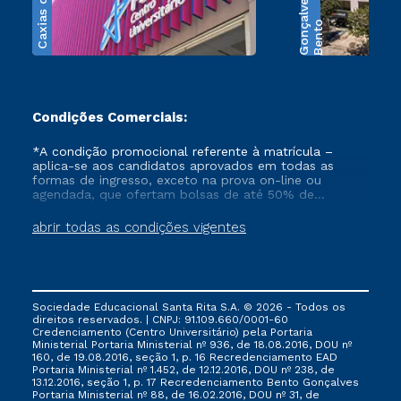
Caxias do Sul
s
B
e
n
t
o
G
o
n
ç
a
l
v
e
Condições Comerciais:
*A condição promocional referente à matrícula –
aplica-se aos candidatos aprovados em todas as
formas de ingresso, exceto na prova on-line ou
agendada, que ofertam bolsas de até 50% de
desconto, ambos ingressantes no semestre vigente,
que ainda não tenham efetivado e/ou não tenham
abrir todas as condições vigentes
cancelado ou trancado sua matrícula em uma das
Instituições da Cruzeiro do Sul Educacional, no
período de 1 ano. Tais condições não se aplicam aos
cursos de Medicina, e também para matriculados via
FIES, Prouni e outros programas governamentais, e
Sociedade Educacional Santa Rita S.A. © 2026 - Todos os
não se acumula com nenhuma outra campanha
direitos reservados. | CNPJ: 91.109.660/0001-60
ofertada pela Instituição.
Credenciamento (Centro Universitário) pela Portaria
Ministerial Portaria Ministerial nº 936, de 18.08.2016, DOU nº
160, de 19.08.2016, seção 1, p. 16 Recredenciamento EAD
Portaria Ministerial nº 1.452, de 12.12.2016, DOU nº 238, de
13.12.2016, seção 1, p. 17 Recredenciamento Bento Gonçalves
Portaria Ministerial nº 88, de 16.02.2016, DOU nº 31, de