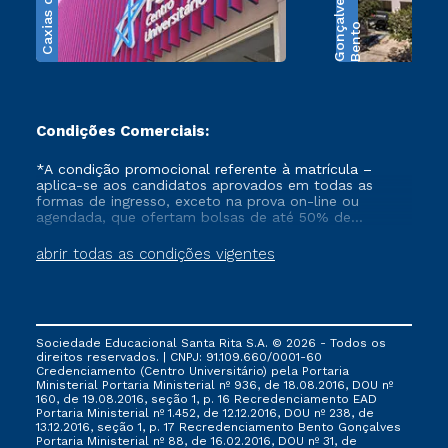
Caxias do Sul
s
B
e
n
t
o
G
o
n
ç
a
l
v
e
Condições Comerciais:
*A condição promocional referente à matrícula –
aplica-se aos candidatos aprovados em todas as
formas de ingresso, exceto na prova on-line ou
agendada, que ofertam bolsas de até 50% de
desconto, ambos ingressantes no semestre vigente,
que ainda não tenham efetivado e/ou não tenham
abrir todas as condições vigentes
cancelado ou trancado sua matrícula em uma das
Instituições da Cruzeiro do Sul Educacional, no
período de 1 ano. Tais condições não se aplicam aos
cursos de Medicina, e também para matriculados via
FIES, Prouni e outros programas governamentais, e
Sociedade Educacional Santa Rita S.A. © 2026 - Todos os
não se acumula com nenhuma outra campanha
direitos reservados. | CNPJ: 91.109.660/0001-60
ofertada pela Instituição.
Credenciamento (Centro Universitário) pela Portaria
Ministerial Portaria Ministerial nº 936, de 18.08.2016, DOU nº
160, de 19.08.2016, seção 1, p. 16 Recredenciamento EAD
Portaria Ministerial nº 1.452, de 12.12.2016, DOU nº 238, de
13.12.2016, seção 1, p. 17 Recredenciamento Bento Gonçalves
Portaria Ministerial nº 88, de 16.02.2016, DOU nº 31, de