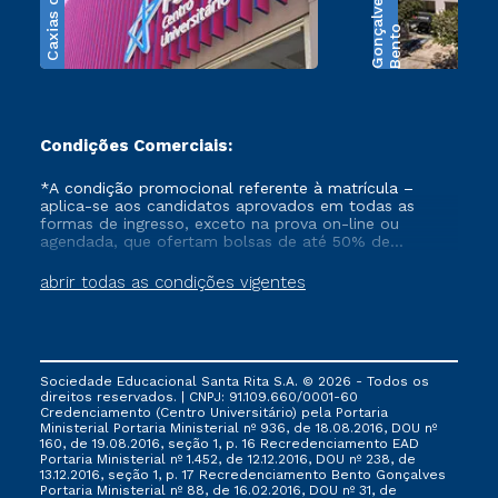
Caxias do Sul
s
B
e
n
t
o
G
o
n
ç
a
l
v
e
Condições Comerciais:
*A condição promocional referente à matrícula –
aplica-se aos candidatos aprovados em todas as
formas de ingresso, exceto na prova on-line ou
agendada, que ofertam bolsas de até 50% de
desconto, ambos ingressantes no semestre vigente,
que ainda não tenham efetivado e/ou não tenham
abrir todas as condições vigentes
cancelado ou trancado sua matrícula em uma das
Instituições da Cruzeiro do Sul Educacional, no
período de 1 ano. Tais condições não se aplicam aos
cursos de Medicina, e também para matriculados via
FIES, Prouni e outros programas governamentais, e
Sociedade Educacional Santa Rita S.A. © 2026 - Todos os
não se acumula com nenhuma outra campanha
direitos reservados. | CNPJ: 91.109.660/0001-60
ofertada pela Instituição.
Credenciamento (Centro Universitário) pela Portaria
Ministerial Portaria Ministerial nº 936, de 18.08.2016, DOU nº
160, de 19.08.2016, seção 1, p. 16 Recredenciamento EAD
Portaria Ministerial nº 1.452, de 12.12.2016, DOU nº 238, de
13.12.2016, seção 1, p. 17 Recredenciamento Bento Gonçalves
Portaria Ministerial nº 88, de 16.02.2016, DOU nº 31, de