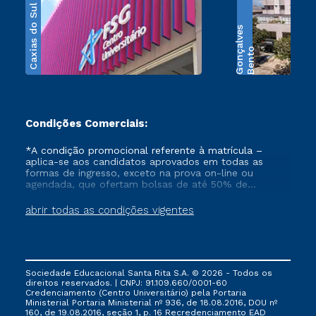
Caxias do Sul
s
B
e
n
t
o
G
o
n
ç
a
l
v
e
Condições Comerciais:
*A condição promocional referente à matrícula –
aplica-se aos candidatos aprovados em todas as
formas de ingresso, exceto na prova on-line ou
agendada, que ofertam bolsas de até 50% de
desconto, ambos ingressantes no semestre vigente,
que ainda não tenham efetivado e/ou não tenham
abrir todas as condições vigentes
cancelado ou trancado sua matrícula em uma das
Instituições da Cruzeiro do Sul Educacional, no
período de 1 ano. Tais condições não se aplicam aos
cursos de Medicina, e também para matriculados via
FIES, Prouni e outros programas governamentais, e
Sociedade Educacional Santa Rita S.A. © 2026 - Todos os
não se acumula com nenhuma outra campanha
direitos reservados. | CNPJ: 91.109.660/0001-60
ofertada pela Instituição.
Credenciamento (Centro Universitário) pela Portaria
Ministerial Portaria Ministerial nº 936, de 18.08.2016, DOU nº
160, de 19.08.2016, seção 1, p. 16 Recredenciamento EAD