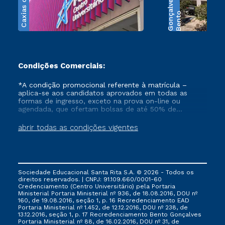
Caxias do Sul
s
B
e
n
t
o
G
o
n
ç
a
l
v
e
Condições Comerciais:
*A condição promocional referente à matrícula –
aplica-se aos candidatos aprovados em todas as
formas de ingresso, exceto na prova on-line ou
agendada, que ofertam bolsas de até 50% de
desconto, ambos ingressantes no semestre vigente,
que ainda não tenham efetivado e/ou não tenham
abrir todas as condições vigentes
cancelado ou trancado sua matrícula em uma das
Instituições da Cruzeiro do Sul Educacional, no
período de 1 ano. Tais condições não se aplicam aos
cursos de Medicina, e também para matriculados via
FIES, Prouni e outros programas governamentais, e
Sociedade Educacional Santa Rita S.A. © 2026 - Todos os
não se acumula com nenhuma outra campanha
direitos reservados. | CNPJ: 91.109.660/0001-60
ofertada pela Instituição.
Credenciamento (Centro Universitário) pela Portaria
Ministerial Portaria Ministerial nº 936, de 18.08.2016, DOU nº
160, de 19.08.2016, seção 1, p. 16 Recredenciamento EAD
Portaria Ministerial nº 1.452, de 12.12.2016, DOU nº 238, de
13.12.2016, seção 1, p. 17 Recredenciamento Bento Gonçalves
Portaria Ministerial nº 88, de 16.02.2016, DOU nº 31, de