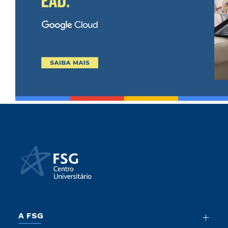
A FSG