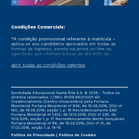
Condições Comerciais:
*A condição promocional referente à matrícula –
aplica-se aos candidatos aprovados em todas as
formas de ingresso, exceto na prova on-line ou
agendada, que ofertam bolsas de até 50% de
desconto, ambos ingressantes no semestre vigente,
que ainda não tenham efetivado e/ou não tenham
abrir todas as condições vigentes
cancelado ou trancado sua matrícula em uma das
Instituições da Cruzeiro do Sul Educacional, no
período de 1 ano. Tais condições não se aplicam aos
cursos de Medicina, e também para matriculados via
FIES, Prouni e outros programas governamentais, e
Sociedade Educacional Santa Rita S.A. © 2026 - Todos os
não se acumula com nenhuma outra campanha
direitos reservados. | CNPJ: 91.109.660/0001-60
ofertada pela Instituição.
Credenciamento (Centro Universitário) pela Portaria
Ministerial Portaria Ministerial nº 936, de 18.08.2016, DOU nº
160, de 19.08.2016, seção 1, p. 16 Recredenciamento EAD
Portaria Ministerial nº 1.452, de 12.12.2016, DOU nº 238, de
13.12.2016, seção 1, p. 17 Recredenciamento Bento Gonçalves
Portaria Ministerial nº 88, de 16.02.2016, DOU nº 31, de
17.02.2016, seção 1, p. 14-15
Política de Privacidade
Política de Cookies