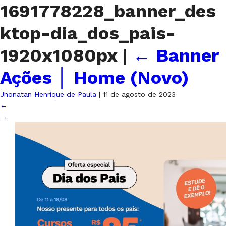
1691778228_banner_des
ktop-dia_dos_pais-
1920x1080px
|
←
Banner
Ações │ Home (Novo)
Jhonatan Henrique de Paula
|
11 de agosto de 2023
←
→