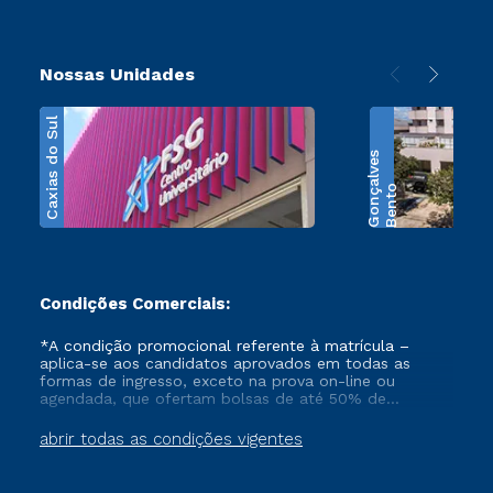
Nossas Unidades
Caxias do Sul
s
B
e
n
t
o
G
o
n
ç
a
l
v
e
Condições Comerciais:
*A condição promocional referente à matrícula –
aplica-se aos candidatos aprovados em todas as
formas de ingresso, exceto na prova on-line ou
agendada, que ofertam bolsas de até 50% de
desconto, ambos ingressantes no semestre vigente,
que ainda não tenham efetivado e/ou não tenham
abrir todas as condições vigentes
cancelado ou trancado sua matrícula em uma das
Instituições da Cruzeiro do Sul Educacional, no
período de 1 ano. Tais condições não se aplicam aos